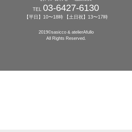
03-6427-6130
TEL
【平日】10〜18時 【土日祝】13〜17時
2019©️sasicco & atelierAfullo
All Rights Reserved.