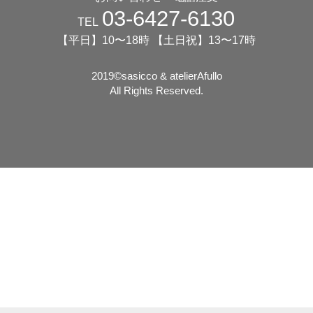
03-6427-6130
TEL
【平日】10〜18時 【土日祝】13〜17時
2019©️sasicco & atelierAfullo
All Rights Reserved.