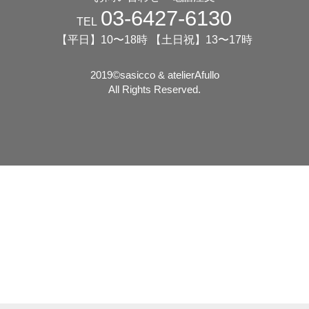
03-6427-6130
TEL
【平日】10〜18時 【土日祝】13〜17時
2019©️sasicco & atelierAfullo
All Rights Reserved.