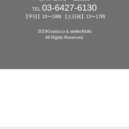
03-6427-6130
TEL
【平日】10〜18時 【土日祝】13〜17時
2019©️sasicco & atelierAfullo
All Rights Reserved.