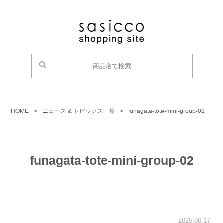
HOME
>
ニュース & トピックス一覧
>
funagata-tote-mini-group-02
funagata-tote-mini-group-02
2025.06.17