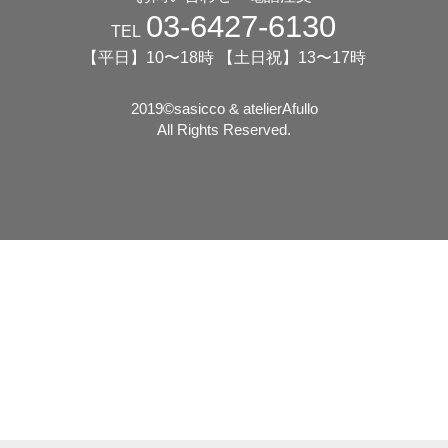
03-6427-6130
TEL
【平日】10〜18時 【土日祝】13〜17時
2019©️sasicco & atelierAfullo
All Rights Reserved.