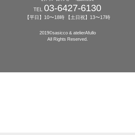
03-6427-6130
TEL
【平日】10〜18時 【土日祝】13〜17時
2019©️sasicco & atelierAfullo
All Rights Reserved.