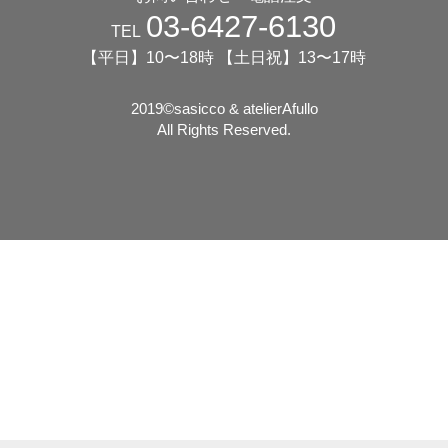
03-6427-6130
TEL
【平日】10〜18時 【土日祝】13〜17時
2019©️sasicco & atelierAfullo
All Rights Reserved.