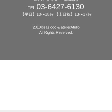
03-6427-6130
TEL
【平日】10〜18時 【土日祝】13〜17時
2019©️sasicco & atelierAfullo
All Rights Reserved.