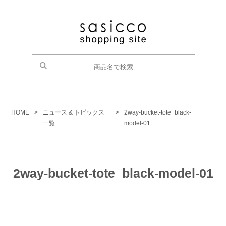
HOME
>
ニュース & トピックス
>
2way-bucket-tote_black-
一覧
model-01
2way-bucket-tote_black-model-01