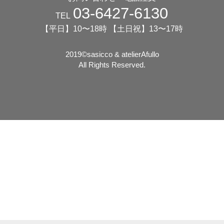
03-6427-6130
TEL
【平日】10〜18時 【土日祝】13〜17時
2019©️sasicco & atelierAfullo
All Rights Reserved.