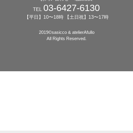
03-6427-6130
TEL
【平日】10〜18時 【土日祝】13〜17時
2019©️sasicco & atelierAfullo
All Rights Reserved.