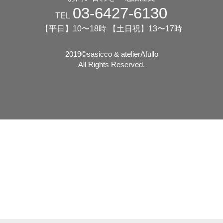
03-6427-6130
TEL
【平日】10〜18時 【土日祝】13〜17時
2019©️sasicco & atelierAfullo
All Rights Reserved.